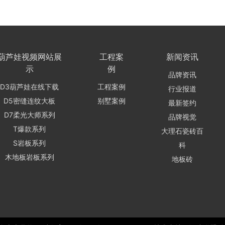
葫芦娃视频网站展
工程案
新闻资讯
示
例
品牌资讯
D3葫芦娃在线下载
工程案例
行业报道
D5密缝连纹大板
别墅案例
最新签约
D7柔光大师系列
品牌视觉
T爆款系列
大理石瓷砖百
S岩板系列
科
木地板岩板系列
地板砖