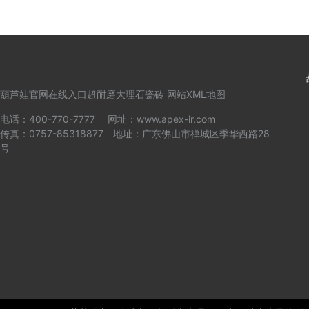
葫芦娃官网在线入口超耐磨
大理石瓷砖
网站XML地图
电话：400-770-7777 网址：www.apex-ir.com
传真：0757-85318877 地址：广东佛山市禅城区季华西路28
号